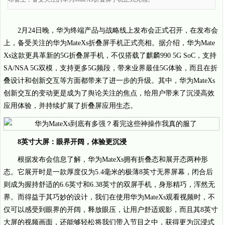
2月24日晚，华为终端产品与战略线上发布会正式召开，在发布会
上，备受关注的华为MateXs折叠屏手机正式亮相。据介绍，华为Mate
Xs这款更具革新的5G折叠屏手机，不仅搭载了麒麟990 5G SoC，支持
SA/NSA 5G双模，支持更多5G频段，带来业界最佳5G体验，而且在折
叠设计和创新交互等方面都带来了进一步的升级。其中，华为MateXs
创新交互的变动更是成为了舆论关注的焦点，给用户带来了沉浸高效
应用体验，并持续扩展了折叠屏应用生态。
8英寸大屏：眼界开阔，体验更沉浸
根据发布会信息了解，华为MateXs拥有折叠态和展开态两种形
态。它展开时是一款厚度仅为5.4毫米的极薄8英寸无界屏幕，闭合后
则成为握持舒适的6.6英寸和6.38英寸的双屏手机，身形精巧，浑然无
界。而得益于其巧妙的设计，我们在使用华为MateXs观看视频时，不
仅可以感受到眼界的开阔，释放眼压，让用户舒适观影，而且其8英寸
大屏的视频画面，还能够轻松将我们带入节目之中，获得更为沉浸式