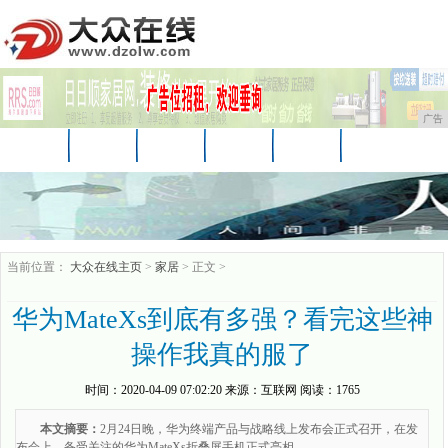
广告
首页
资讯
财经
科技
娱乐
汽车
家居
企业
游戏
美食
商讯
当前位置：
大众在线主页
>
家居
> 正文 >
华为MateXs到底有多强？看完这些神
操作我真的服了
时间：
2020-04-09 07:02:20
来源：
互联网
阅读：1765
本文摘要：
2月24日晚，华为终端产品与战略线上发布会正式召开，在发
布会上，备受关注的华为MateXs折叠屏手机正式亮相。