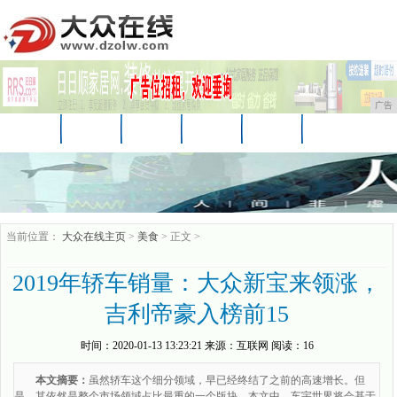
广告
首页
资讯
财经
科技
娱乐
汽车
家居
企业
游戏
美食
商讯
当前位置：
大众在线主页
>
美食
> 正文 >
2019年轿车销量：大众新宝来领涨，
吉利帝豪入榜前15
时间：
2020-01-13 13:23:21
来源：
互联网
阅读：16
本文摘要：
虽然轿车这个细分领域，早已经终结了之前的高速增长。但
是，其依然是整个市场领域占比最重的一个版块。本文中，车宇世界将会基于