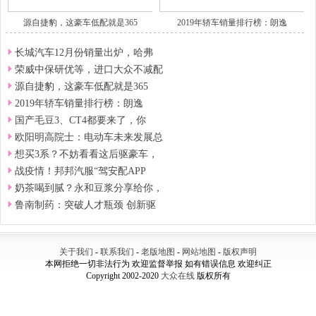
源自捷豹，这豪车低配就是365
2019年轿车销量排行榜：朗逸
长城汽车12月份销量出炉，哈弗
荣威中保研优等，进口大众不减配
源自捷豹，这豪车低配就是365
2019年轿车销量排行榜：朗逸
国产毛豆3、CT4都要来了，你
欧阳明高院士：电动车未来发展总
想买3系？不妨看看这后驱豪车，
战疫情！邦邦汽服“驾安配APP
奶茶喝到腻？永和豆浆分享给你，
鲁南制药：突破人才瓶颈 创新驱
关于我们
-
联系我们
-
老版地图
-
网站地图
-
版权声明
本网拒绝一切非法行为 欢迎监督举报 如有错误信息 欢迎纠正
Copyright 2002-2020
大众在线
版权所有