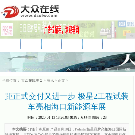
广告
首页
资讯
财经
科技
娱乐
汽车
家居
企业
游戏
美食
商讯
当前位置：
大众在线主页
>
商讯
> 正文 >
距正式交付又进一步 极星2工程试装
车亮相海口新能源车展
时间：
2020-01-13 13:26:03
来源：
互联网
阅读：23
本文摘要：
[懂车帝原创 产品]1月10日，Polestar极星品牌亮相海口国际新
能源车展，并首次向公众展示了豪华纯电轿跑极星2试装车型。在全球电动化