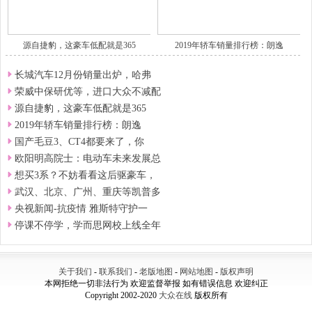
源自捷豹，这豪车低配就是365
2019年轿车销量排行榜：朗逸
长城汽车12月份销量出炉，哈弗
荣威中保研优等，进口大众不减配
源自捷豹，这豪车低配就是365
2019年轿车销量排行榜：朗逸
国产毛豆3、CT4都要来了，你
欧阳明高院士：电动车未来发展总
想买3系？不妨看看这后驱豪车，
武汉、北京、广州、重庆等凯普多
央视新闻-抗疫情 雅斯特守护一
停课不停学，学而思网校上线全年
关于我们
-
联系我们
-
老版地图
-
网站地图
-
版权声明
本网拒绝一切非法行为 欢迎监督举报 如有错误信息 欢迎纠正
Copyright 2002-2020
大众在线
版权所有