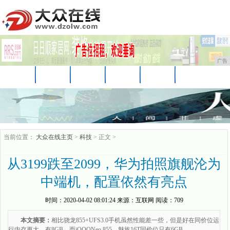
广告
首页
资讯
财经
科技
娱乐
汽车
家居
企业
游戏
美食
商讯
当前位置：
大众在线主页
>
科技
> 正文 >
从3199跌至2099，华为拍照旗舰沦为
中端机，配置依然有亮点
时间：
2020-04-02 08:01:24
来源：
互联网
阅读：709
本文摘要：
相比骁龙855+UFS3.0手机虽然性能差一些，但是好在同价位运
行内存更大，有8GB，而iQOONeo 855、魅族16T同价位只有6GB。