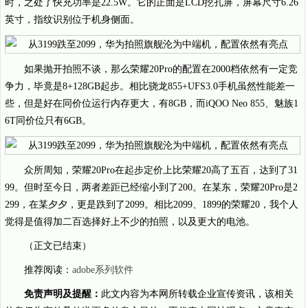
时，之处了快充功率是22.5W。它的正面是LCD挖孔屏，屏幕尺寸6.26
英寸，指纹识别位于机身侧面。
如果抛开拍照不谈，那么荣耀20Pro的配置在2000档依然有一定竞
争力，毕竟是8+128GB起步。相比骁龙855+UFS3.0手机虽然性能差一
些，但是好在同价位运行内存更大，有8GB，而iQOO Neo 855、魅族1
6T同价位只有6GB。
众所周知，荣耀20Pro在起步定价上比荣耀20高了五百，达到了31
99。但时至今日，两者差距已经缩小到了200。在某东，荣耀20Pro是2
299，在某夕夕，更是跌到了2099。相比2099、1899的荣耀20，我个人
觉得是值得加二百选择好上不少的拍照，以及更大的电池。
（正文已结束）
推荐阅读：
adobe系列软件
免责声明及提醒：
此文内容为本网所转载企业宣传资讯，该相关