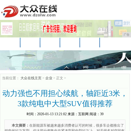
广告
首页
资讯
财经
科技
娱乐
汽车
家居
企业
游戏
美食
商讯
当前位置：
大众在线主页
>
企业
> 正文 >
动力强也不用担心续航，轴距近3米，
3款纯电中大型SUV值得推荐
时间：
2020-01-13 13:21:02
来源：
互联网
阅读：39
本文摘要：
在新能源车被越来越多消费者认可的时候，很多车企都推出了
纯电的SUV车型，但大部分都集中在紧凑型和中型SUV上，对于很多对空间有