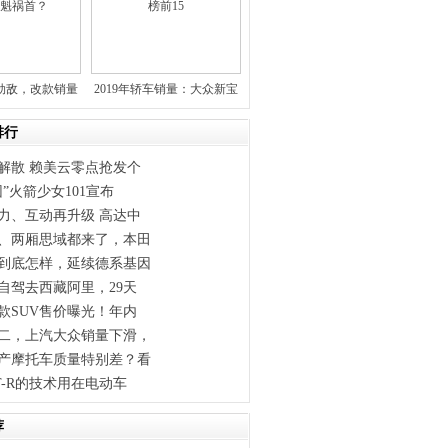
劲敌，改款销量
2019年轿车销量：大众新宝
一落
来
排行
解散 赖美云零点抢发个
”火箭少女101宣布
力、互动再升级 高达中
、两厢思域都来了，本田
到底怎样，延续德系基因
自驾去西藏阿里，29天
款SUV售价曝光！年内
二，上汽大众销量下滑，
产摩托车质量特别差？看
T-R的技术用在电动车
荐