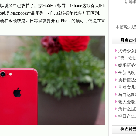
说又早已改档了。据9to5Mac报导，iPhone这款春天iPh
ad Pro或是MacBook产品系列一样，或根据年代多方面区别。
能会在今晚或是明日零晨就打开新iPhone的预订，便是在官
本是高尔夫
却
月点击
火箭少女
“第一女团
娱乐新势
全新飞度
换标捷达
带着女儿
马自达新
老大变老
为什么国
把日产G
热点推