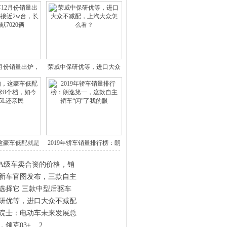
2月份销量出炉，
荣威中保研优等，进口大众
哈弗
不减配
这豪车低配就是
2019年轿车销量排行榜：朗
365
逸
A级车卖合资的价格，销
新车官图发布，三款自主
选择它 三款中型后驱车
研优等，进口大众不减配
院士：电动车未来发展总
克03+...,2