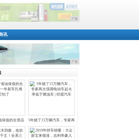
广告
商讯
广告
焦
油保值的合资品
5年烧了15万辆汽车，专家再
，新
次