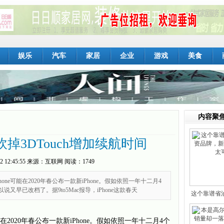
娱乐
汽车
家居
企业
游戏
美食
内容聚
E砍掉3DTouch增加续航时间
2 12:45:55
来源：
互联网
阅读：1749
one可能在2020年春公布一款新iPhone。假如依照一年十二月4
说又早已改档了。据9to5Mac报导，iPhone这款春天
这个靠谱省
牌
在2020年春公布一款新iPhone。假如依照一年十二月4个