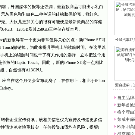
点信息内容，外国媒体的报导还强调，最新款商品可能出示乳白
颜色，出示灰黑色和乳白色二种色调的硅橡胶保护壳，鲜红色、
护壳。大伙儿更加关心的很有可能便是最新款商品的存储
示64GB、128GB及其258GB三种储存版本号。
ac的新报导有一个更为非常值得关心的点：新iPhone SE可
长城汽车1
三d Touch撤销掉，为此来提升手机上的续航时间。在这里以
更好地提升手机上的续航时间也干了有关作用的选择，立即把这个用
的Haptic Touch。因此 ，新的iPhone SE这一点相比
升級，自然也有A13CPU。
得话，应当在这个月便会宣布现身了，在作用上，相比于iPhon
源自捷豹，
arkey。
自主品牌
新年首波
换个理由
荣威中保
所转载企业宣传资讯，该相关信息仅为宣传及传递更多信
欧阳明高
实性请浏览者慎重核实！任何投资加盟均有风险，提醒广
昂克赛拉，领