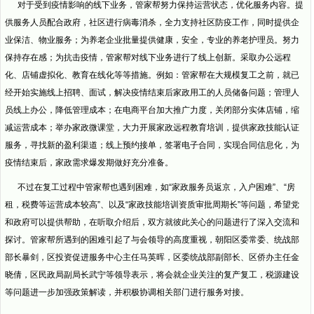
对于受到疫情影响的线下业务，管家帮努力保持运营状态，优化服务内容。提
供服务人员配合政府，社区进行病毒消杀，全力支持社区防疫工作，同时提供企
业保洁、物业服务；为养老企业批量提供健康，安全，专业的养老护理员。努力
保持存在感；为抗击疫情，管家帮对线下业务进行了线上创新。采取办公远程
化、店铺虚拟化、教育在线化等等措施。例如：管家帮在大规模复工之前，就已
经开始实施线上招聘、面试，解决疫情结束后家政用工的人员储备问题；管理人
员线上办公，降低管理成本；在电商平台加大推广力度，关闭部分实体店铺，缩
减运营成本；举办家政微课堂，大力开展家政远程教育培训，提供家政技能认证
服务，寻找新的盈利渠道；线上预约接单，签署电子合同，实现合同信息化，为
疫情结束后，家政需求爆发期做好充分准备。
不过在复工过程中管家帮也遇到困难，如“家政服务员返京，入户困难”、“房
租，税费等运营成本较高”、以及“家政技能培训资质审批周期长”等问题，希望党
和政府可以提供帮助，在听取介绍后，双方就彼此关心的问题进行了深入交流和
探讨。管家帮所遇到的困难引起了与会领导的高度重视，朝阳区委常委、统战部
部长暴剑，区投资促进服务中心主任马英晖，区委统战部副部长、区侨办主任金
晓倩，区民政局副局长武宁等领导表示，将会就企业关注的复产复工，税源建设
等问题进一步加强政策解读，并积极协调相关部门进行服务对接。