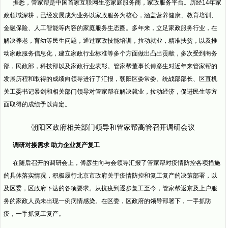
据悉，管家帮是中国首家互联网生态家庭服务商，家政服务平台。历经14年家
政领域深耕，已经发展成为业务以家政服务为核心，涵盖营养健康、教育培训、
金融保险、人工智能等内容的家庭服务生态圈。多年来，立足家政服务行业，在
解决养老，育幼等民生问题，通过家政技能培训，拉动就业，精准扶贫，以及推
动家政服务信息化，建立家政行业标准等多个方面做出凸出贡献，多次受到商务
部，民政部，科技部以及家政行业表彰。管家帮董事长傅彦生对近年来管家帮的
发展历程和取得的成绩向领导进行了汇报，朝阳区委常委、统战部部长、区直机
关工委书记暴剑和相关部门领导对管家帮在解决就业，拉动经济，促进民生等方
面取得的成绩予以肯定。
朝阳区政府相关部门领导和管家帮高管召开调研会议
调研对接需求 助力企业复产复工
在随后召开的调研会上，傅彦生向与会领导汇报了管家帮对疫情防控各项措施
的具体落实情况，积极履行北京市政府关于疫情防控和复工复产的决策部署，以
及区委，区政府下达的各项要求。从抗疫到逐步复工至今，管家帮返京及上户服
务的家政人员未出现一例病情感染。在区委，区政府的领导部署下，一手抓防
疫，一手抓复工复产。