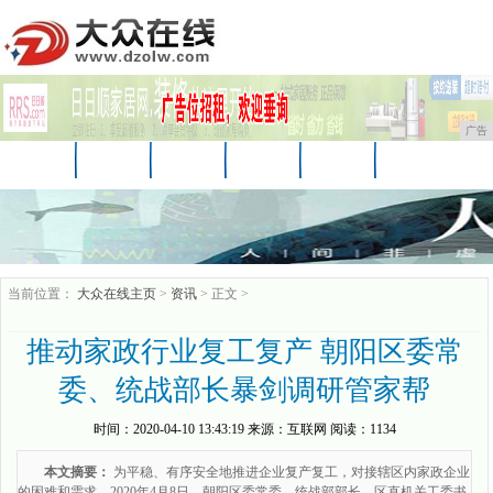
广告
首页
资讯
财经
科技
娱乐
汽车
家居
企业
游戏
美食
商讯
当前位置：
大众在线主页
>
资讯
> 正文 >
推动家政行业复工复产 朝阳区委常
委、统战部长暴剑调研管家帮
时间：
2020-04-10 13:43:19
来源：
互联网
阅读：1134
本文摘要：
为平稳、有序安全地推进企业复产复工，对接辖区内家政企业
的困难和需求。2020年4月8日，朝阳区委常委、统战部部长、区直机关工委书