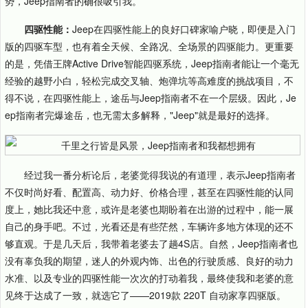
势，Jeep指南者的确很吸引我。
四驱性能：
Jeep在四驱性能上的良好口碑家喻户晓，即便是入门
版的四驱车型，也有着全天候、全路况、全场景的四驱能力。更重要
的是，凭借王牌Active Drive智能四驱系统，Jeep指南者能让一个毫无
经验的越野小白，轻松完成交叉轴、炮弹坑等高难度的挑战项目，不
得不说，在四驱性能上，途岳与Jeep指南者不在一个层级。因此，Je
ep指南者完爆途岳，也无需太多解释，"Jeep"就是最好的选择。
经过我一番分析论后，老婆觉得我说的有道理，表示Jeep指南者
不仅时尚好看、配置高、动力好、价格合理，甚至在四驱性能的认同
度上，她比我还中意，或许是老婆也期盼着在出游的过程中，能一展
自己的身手吧。不过，光看还是有些茫然，车辆许多地方体现的还不
够直观。于是几天后，我带着老婆去了趟4S店。自然，Jeep指南者也
没有辜负我的期望，迷人的外观内饰、出色的行驶质感、良好的动力
水准、以及专业的四驱性能一次次的打动着我，最终使我和老婆的意
见终于达成了一致，就选它了——2019款 220T 自动家享四驱版。