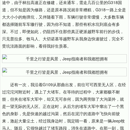
途中，由于林拉高速正在修建，还未通车，需走几百公里的G318国
道，但不知是因为修路，还是原本路况就非常糟糕，G318一路上全是
大大小小的炮弹坑，又伴随着下雨，车辆行驶非常缓慢，大多数车辆
都选择随前车车辙行驶，因为你不知道，那些有积水坑到底会有多
深。不过，即便如此，仍阻挡不住那些真正硬派越野车前行的步伐，
只见普拉多、牧马人、大切诺基等越野车从我身边快速驶过，完全不
受坑洼路面的影响，看得我好生羡慕。
还有一次，我沿着G109从那曲出发，前往可可西里无人区，在经
过沱沱河附近时，遇上了大堵车。在等待的过程中，大家都极不耐
烦，但夹在堵车大军中，却又无可奈何，因为两旁除了大沟渠外，就
是一望无际的无人区。正在这时，从后方的堵车大军中窜出了一个黑
色的身影，先是快速的越过沟渠，然后在泥泞的道路中飞快向前驶
来，激起大量尘土，经过我身边时，我定睛一看，原来是一辆Jeep牧
马人。随后，它很快越过了堵车路段，消失在道路中。在那一刻，我