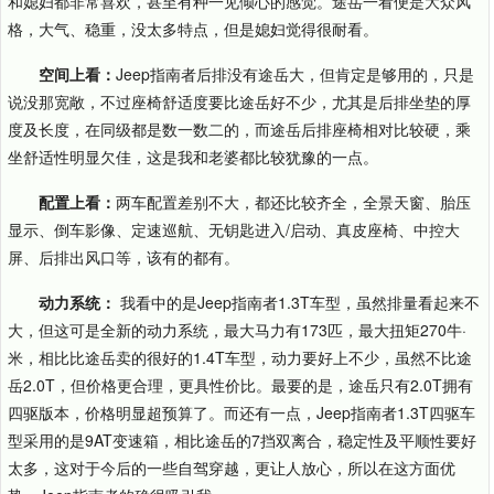
和媳妇都非常喜欢，甚至有种一见倾心的感觉。途岳一看便是大众风
格，大气、稳重，没太多特点，但是媳妇觉得很耐看。
空间上看：
Jeep指南者后排没有途岳大，但肯定是够用的，只是
说没那宽敞，不过座椅舒适度要比途岳好不少，尤其是后排坐垫的厚
度及长度，在同级都是数一数二的，而途岳后排座椅相对比较硬，乘
坐舒适性明显欠佳，这是我和老婆都比较犹豫的一点。
配置上看：
两车配置差别不大，都还比较齐全，全景天窗、胎压
显示、倒车影像、定速巡航、无钥匙进入/启动、真皮座椅、中控大
屏、后排出风口等，该有的都有。
动力系统：
我看中的是Jeep指南者1.3T车型，虽然排量看起来不
大，但这可是全新的动力系统，最大马力有173匹，最大扭矩270牛·
米，相比比途岳卖的很好的1.4T车型，动力要好上不少，虽然不比途
岳2.0T，但价格更合理，更具性价比。最要的是，途岳只有2.0T拥有
四驱版本，价格明显超预算了。而还有一点，Jeep指南者1.3T四驱车
型采用的是9AT变速箱，相比途岳的7挡双离合，稳定性及平顺性要好
太多，这对于今后的一些自驾穿越，更让人放心，所以在这方面优