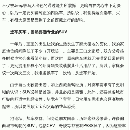
不仅被Jeep牧马人出色的通过能力所震撼，更暗自在内心中下定决
心，以后一定要买辆纯正的四驱车。所以说，我觉得这次选车、买
车，有很大原因是受到了之前西藏之行的影响。
选车买车，当然要选专业的SUV
一年后，宝宝的出生让我的生活发生了翻天覆地的变化，我的家
庭地位瞬间降低了不少（开玩笑）。主要是三口之家后，双方父母很
多时候也常会来看望小孩，而这时，原来的车辆就无法满足日常使用
了，更别提用那狭小的后备箱去装载婴儿生活用品了。所以，家庭会
议一次两次三次，我准备换车了，没错，从选车开始。
由于自己比较爱出游，加上西藏自驾经历，对换车需求有了更明
晰的认识：SUV必然是首选，并且必须是四驱，此外，还要兼备城市
行驶的舒适性和经济性，毕竟有了宝宝，日常用车需求也会逐渐增多
起来，所以要照顾宝宝和父母的乘车感受。
泡论坛、加车友群、问身边朋友同事，历经这些必修课，许多偏
向城市驾驶的SUV，包括CRV、奇骏等都被我PASS掉了，因为这些车