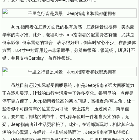
Jeep指南者在底盘方面做的很有质感，底盘隔音也很棒，美系豪
华车的高水准。此外，老婆对于Jeep指南者的配置赞赏有佳，尤其是
倒车影像+倒车雷达的组合，表示很好用，倒车时省心不少。在多媒体
方面，8.4寸中控屏用起来非常顺手，分辨率很高，很流畅，UI设计不
错，并且支持Carplay，兼容性很好。
虽然目前还没实际感受四驱系统，但是Jeep指南者强大四驱能力
正在逐步显现，让我的出行生活发生了许多变化。很明显的一点便是
停车更方便了，Jeep指南者较高的离地间隙，高接近角/离去角，让一
些看似不可能停车的位置变为可能，骑上路肩，压过沟坎，简单但
但，要知道，拥堵的城市中，寻找停车位时一件相当头疼的事，无
疑，Jeep指南者让生活更轻松了。此外，在近郊游玩时，相比其它车
辆的小心翼翼，在经过一些非铺装路面时，Jeep指南者更加轻松自
如，让我和老婆也无需再为路况而担心发愁，只用尽情享受出游的乐