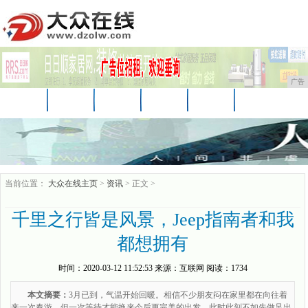
广告
首页
资讯
财经
科技
娱乐
汽车
家居
企业
游戏
美食
商讯
当前位置：
大众在线主页
>
资讯
> 正文 >
千里之行皆是风景，Jeep指南者和我
都想拥有
时间：
2020-03-12 11:52:53
来源：
互联网
阅读：1734
本文摘要：
3月已到，气温开始回暖。相信不少朋友闷在家里都在向往着
来一次春游，但一次等待才能换来今后更完美的出发，此时此刻不如先做足出