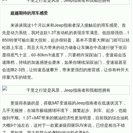
超越期待的用车感受
来谈谈我这1个月以来和Jeep指南者深入接触后的用车感受。首
先是动力系统，我对这款1.3T发动机的表现非常满意。低扭很强劲，1
850转便可输出最大扭矩，起步很轻盈，基本不需要大脚油门就可以轻
松跟上车流，而且大马力带来的动力储备让车辆在中高速行驶下依旧
显得底气十足，60-80km/h速度下，只要稍许深踩油门，变速箱会迅
速降档，持续的加速感便会袭来，如果你继续深踩油门，变速箱甚至
会连降2-3挡，让转速迅速攀升，带来更强烈的推背感，让你有种开大
排量汽车的错觉。
更值得表扬的是，搭载9AT变速箱的Jeep指南者在低速状况下，
几乎无顿挫，在城市极端拥堵环境下，频繁起步、刹车、起步，也能
做到平顺。1.3T+9AT带来的燃油经济性更加明显，目前我的综合油耗
大概9个油左右，这对于一款紧凑级四驱SUV来说，已经是相当不错
了，要知道，我之前那台哈弗M4的油耗也要8个。