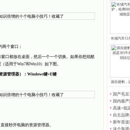
长城汽车1
作的两个窗口；
以将所有窗口都放在桌面，然后一个一个切换。如果你想炫酷
吧（适用于Win7和Win10）如下图。
源管理器）：Windows键+E键
源自捷豹，
国产毛豆
国内最严
高速+低
自主品牌
新年首波
键，直接秒开电脑的资源管理器。
这个靠谱