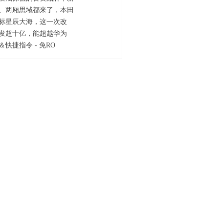
、两厢思域都来了，本田
目标星辰大海，这一次改
研发超十亿，能超越华为
快捷指令 - 免RO