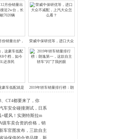
2月份销量出炉，
荣威中保研优等，进口大众
哈弗
不减配
这豪车低配就是
2019年轿车销量排行榜：朗
365
逸
3、CT4都要来了，你
汽车安全碰撞测试，日系
温+暖风！实测特斯拉m
A级车卖合资的价格，销
新车官图发布，三款自主
省油保值的合资品牌，新