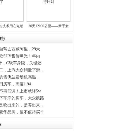
R的技术用在电动
36天12000公里——新手女
车
排行
自驾去西藏阿里，29天
款SUV售价曝光！年内
计，C级车身段，关键还
二，上汽大众销量下滑，
里的雪佛兰发动机高温，
田房车，高度1.94
不再低调！上市就降5w
下车库的房车，大众凯路
是吹出来的，是养出来，
豪华品牌，值不值得买？
荐