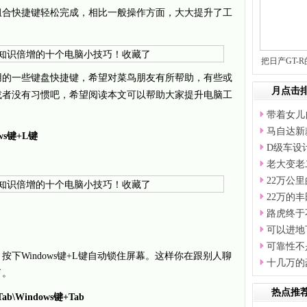
组合快捷键轻松完成，相比一般操作方面，大大提升了工
把日产GT-
用的一些键盘快捷键，希望对菜鸟朋友有所帮助，有些或
月点击
或者没有习惯吧，希望阅读本文可以帮助大家提升电脑工
带着女儿
马自达新
s键+L键
D级车设
老大变老
22万公
22万的丰
路虎终于
可以进地
可靠性不
下Windows键+L键自动锁住屏幕。这样你在跟别人聊
十几万的
了。
热点推
\Windows键+Tab