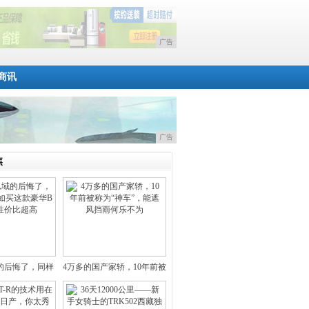
广告
商讯
广告
焦
的后悔了，同样
4万多的国产家轿，10年前被
钱不
称