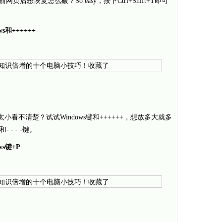
当前网页后想恢复怎么破？So easy，按下Ctrl+Shift+T即可
和++++++
字体太小看不清楚？试试Windows键和++++++，想放多大就多
 - - -键。
s键+P