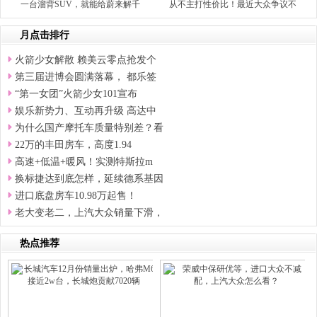
一台溜背SUV，就能给蔚来解千
从不主打性价比！最近大众争议不
月点击排行
火箭少女解散 赖美云零点抢发个
第三届进博会圆满落幕， 都乐签
“第一女团”火箭少女101宣布
娱乐新势力、互动再升级 高达中
为什么国产摩托车质量特别差？看
22万的丰田房车，高度1.94
高速+低温+暖风！实测特斯拉m
换标捷达到底怎样，延续德系基因
进口底盘房车10.98万起售！
老大变老二，上汽大众销量下滑，
热点推荐