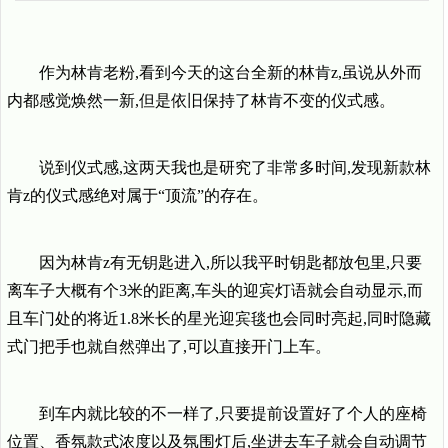
作为林肯老粉,看到今天的这台全新的林肯z,虽说从外而
内都感觉焕然一新,但是依旧保持了林肯不变的仪式感。
说到仪式感,这两天我也是研究了非常多时间,发现新款林
肯z的仪式感绝对属于“顶流”的存在。
因为林肯z有无钥匙进入,所以我平时钥匙都放包里,只要
离车子大概有个3米的距离,车头的迎宾灯语就会自动显示,而
且车门处的将近1.8米长的星光迎宾毯也会同时亮起,同时隐藏
式门把手也就自然弹出了,可以直接开门上车。
到车内就比较的不一样了,只要提前设置好了个人的座椅
位置、香氛款式浓度以及氛围灯后,坐进去车子就会自动调节