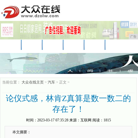
广告
首页
资讯
财经
科技
娱乐
汽车
家居
企业
游戏
美食
商讯
当前位置：
大众在线主页
>
汽车
> 正文 >
论仪式感，林肯Z真算是数一数二的
存在了！
时间：
2023-03-17 07:35:28
来源：
互联网
阅读：1815
本文摘要：