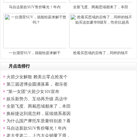
马自达新款SUV售价曝光！年内
全新飞度、两厢思域都来了，本田
一台溜背SUV，就能给蔚来解千
抢着买思域的后悔了，同样的钱不
月点击排行
火箭少女解散 赖美云零点抢发个
第三届进博会圆满落幕， 都乐签
“第一女团”火箭少女101宣布
娱乐新势力、互动再升级 高达中
全新飞度、两厢思域都来了，本田
换标捷达到底怎样，延续德系基因
为什么国产摩托车质量特别差？看
马自达新款SUV售价曝光！年内
老大变老二，上汽大众销量下滑，