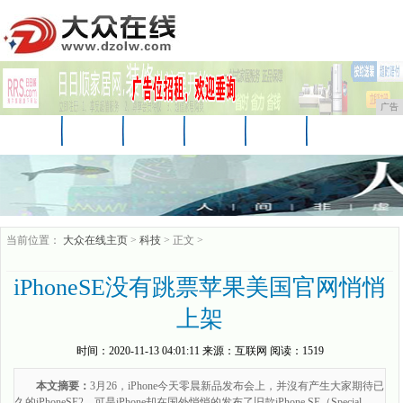
广告
首页
资讯
财经
科技
娱乐
汽车
家居
企业
游戏
美食
商讯
当前位置：
大众在线主页
>
科技
> 正文 >
iPhoneSE没有跳票苹果美国官网悄悄
上架
时间：
2020-11-13 04:01:11
来源：
互联网
阅读：1519
本文摘要：
3月26，iPhone今天零晨新品发布会上，并沒有产生大家期待已
久的iPhoneSE2，可是iPhone却在国外悄悄的发布了旧款iPhone SE（Special