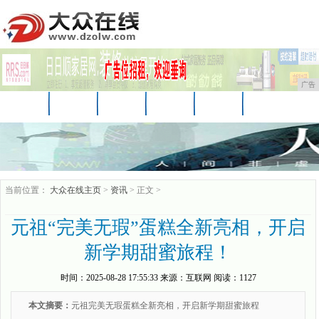
广告
首页
资讯
财经
科技
娱乐
汽车
家居
企业
游戏
美食
商讯
当前位置：
大众在线主页
>
资讯
> 正文 >
元祖“完美无瑕”蛋糕全新亮相，开启
新学期甜蜜旅程！
时间：
2025-08-28 17:55:33
来源：
互联网
阅读：1127
本文摘要：
元祖完美无瑕蛋糕全新亮相，开启新学期甜蜜旅程