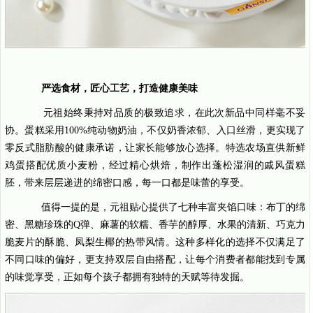
严选食材，匠心工艺，打造健康美味
元祖始终秉持对品质的极致追求，在此次新品中同样毫不妥
协。蛋糕采用100%纯动物奶油，不仅奶香浓郁、入口丝滑，更实现了
零反式脂肪酸的健康承诺，让家长能够放心选择。特选农场直供新鲜
鸡蛋搭配优质小麦粉，经过精心烘焙，制作出蓬松湿润的戚风蛋糕
胚，带来层层递进的绵密口感，每一口都是味蕾的享受。
值得一提的是，元祖贴心提供了七种丰富夹馅口味：布丁的绵
密、黑糖珍珠的Q弹、麻薯的软糯、香芋的醇厚、水果的清新、巧克力
脆麦片的酥脆、凤梨生椰的热带风情。这种多样化的选择不仅满足了
不同口味的偏好，更支持双层自由搭配，让每个消费者都能找到专属
的味觉享受，正如每个孩子都拥有独特的天赋等待发掘。