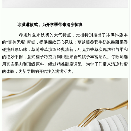
冰淇淋款式，为开学季带来清凉惊喜
考虑到夏末秋初的天气特点，元祖特别推出了冰淇淋版本
的“完美无瑕”蛋糕，提供四款匠心风味：蔓越莓桑葚牛奶以酸甜果香
碰撞醇厚奶味，草莓香草演绎经典清新，巧克力香草实现浓郁与柔和
的绝妙平衡，意式榛子巧克力则用坚果香气赋予丰富层次。每款均选
用真实果肉和顶级原料，经过精准甜度调配，为学子们带来清凉甜蜜
的体验，为新学期的开始注入满满活力。