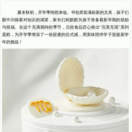
夏末秋初，开学季悄然来临。书包里装满崭新的文具，孩子们
眼中闪烁着对知识的渴望，家长们则默默为孩子准备着新学期的鼓励
与祝福。在这个充满期待的季节，元祖食品匠心推出“完美无瑕”系列
蛋糕，为开学季增添了一份甜蜜的仪式感，用美味陪伴学子迎接新学
年的挑战！