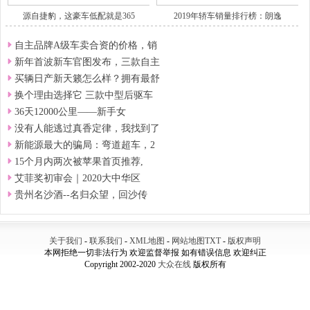
源自捷豹，这豪车低配就是365
2019年轿车销量排行榜：朗逸
自主品牌A级车卖合资的价格，销
新年首波新车官图发布，三款自主
买辆日产新天籁怎么样？拥有最舒
换个理由选择它 三款中型后驱车
36天12000公里——新手女
没有人能逃过真香定律，我找到了
新能源最大的骗局：弯道超车，2
15个月内两次被苹果首页推荐,
艾菲奖初审会｜2020大中华区
贵州名沙酒--名归众望，回沙传
关于我们
-
联系我们
-
XML地图
-
网站地图
TXT
-
版权声明
本网拒绝一切非法行为 欢迎监督举报 如有错误信息 欢迎纠正
Copyright 2002-2020
大众在线
版权所有