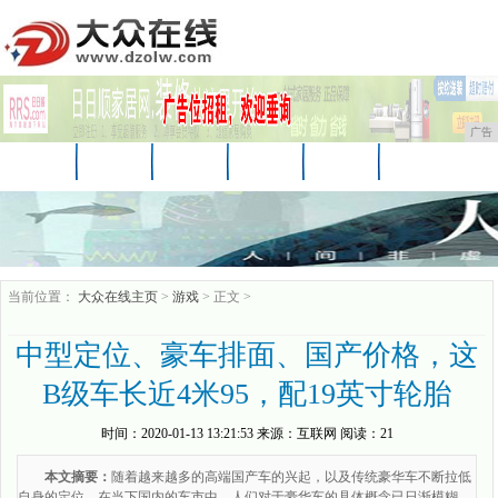
广告
首页
资讯
财经
科技
娱乐
汽车
家居
企业
游戏
美食
商讯
当前位置：
大众在线主页
>
游戏
> 正文 >
中型定位、豪车排面、国产价格，这
B级车长近4米95，配19英寸轮胎
时间：
2020-01-13 13:21:53
来源：
互联网
阅读：21
本文摘要：
随着越来越多的高端国产车的兴起，以及传统豪华车不断拉低
自身的定位，在当下国内的车市中，人们对于豪华车的具体概念已日渐模糊