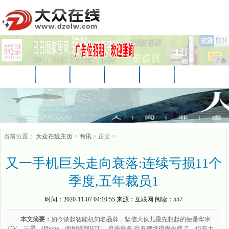
广告
首页
资讯
财经
科技
娱乐
汽车
家居
企业
游戏
美食
商讯
当前位置：
大众在线主页
>
商讯
> 正文 >
又一手机巨头走向衰落:连续亏损11个
季度,五年裁员1
时间：
2020-11-07 04:10:55
来源：
互联网
阅读：557
本文摘要：
如今谈起智能机知名品牌，坚信大伙儿最先想起的便是华米
OV、三星、iPhone，假如说到HTC，也许许多 盆友都觉得很生疏了，但在大