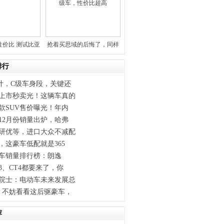
性价比 测试比亚
抢着买思域的后悔了，同样
迪e
的钱不
排行
计，C级车身段，关键还
上市秒卖光！这辆车真的
款SUV售价曝光！年内
12月份销量出炉，哈弗
研优等，进口大众不减配
，这豪车低配就是365
年轿车销量排行榜：朗逸
3、CT4都要来了，你
院士：电动车未来发展总
？不妨看看这后驱豪车，
荐