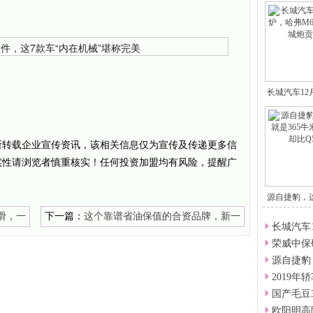
长城汽车1
所转载企业宣传资讯，该相关信息仅为宣传及传递更多信
实性请浏览者慎重核实！任何投资加盟均有风险，提醒广
源自捷豹，
滑，一
下一篇：
这个靠谱省油保值的合资品牌，新一
长城汽车
年新车扎堆太可怕了
荣威中保
源自捷豹
2019
国产毛豆
欧阳明高