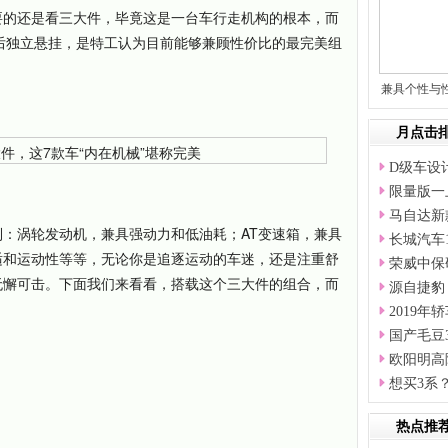
要的还是看三大件，毕竟这是一台车行走机构的根本，而
后独立悬挂，是特工认为目前能够兼顾性价比的最完美组
兼具个性与
月点击
D级车设
限量版一
马自达新
：涡轮发动机，兼具强动力和低油耗；AT变速箱，兼具
长城汽车
适和运动性等等，无论你是追逐运动的车迷，还是注重舒
荣威中保
无懈可击。下面我们来看看，搭载这个三大件的组合，而
源自捷豹
2019
国产毛豆
欧阳明高
想买3系
热点推