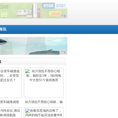
广告
商讯
广告
焦
资车碰撞成绩
动力强也不用担心续航，轴
中外有
距近3