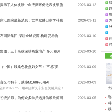
镇
揭示了人体皮肤中血液循环促进表皮细胞
2026-03-12
康汇医院最新消息：世界肥胖日多学科联
2026-03-11
东
秋
石国际集团 深耕全球资源 构建贸易物
2026-03-10
集团，三十余载深耕商业地产 多元布局
2026-03-10
（中国）以柔色妆点妇女节：“五感”美
2026-03-09
盲区与翻车，威盛M168Pro用AI
2026-03-09
全新M168Pro，用AI阻断叉车安全关键风险！...
火
鄂
初级护师，为何众多学员选择信赖欣师网
2026-03-05
科
秋