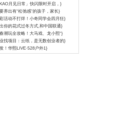
KAO月见日常」快闪限时开启，}
要养出有“松弛感”的孩子，家长}
彩活动不打烊！小奇同学会四月狂}
出你的花式过冬方式,和中国联通}
春潮玩全攻略！大马戏、龙小熙“}
业找项目：云纸，是无数创业者的}
发！华熙LIVE·528户外1}