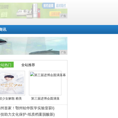
广告
商讯
广告
全站热门
全站推荐
箭少女解散 赖美
第三届进博会圆满落
鄂州首家！鄂州铂华医学实验室获I}
科技助力文化保护-纸质档案脱酸新}