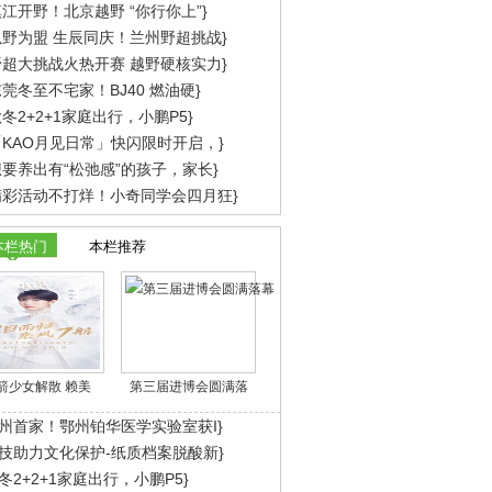
江开野！北京越野 “你行你上”}
以野为盟 生辰同庆！兰州野超挑战}
野超大挑战火热开赛 越野硬核实力}
莞冬至不宅家！BJ40 燃油硬}
冬2+2+1家庭出行，小鹏P5}
「KAO月见日常」快闪限时开启，}
想要养出有“松弛感”的孩子，家长}
精彩活动不打烊！小奇同学会四月狂}
本栏热门
本栏推荐
箭少女解散 赖美
第三届进博会圆满落
州首家！鄂州铂华医学实验室获I}
技助力文化保护-纸质档案脱酸新}
冬2+2+1家庭出行，小鹏P5}