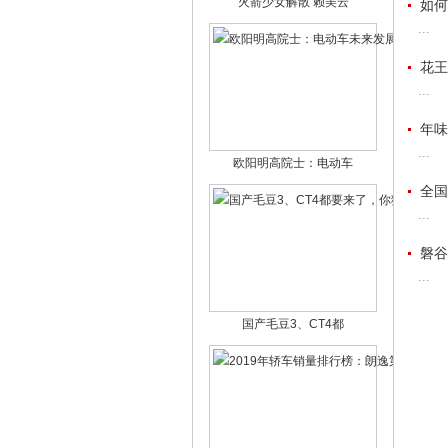
火箭少女解散 赖美云
如何
...
花王
...
年味
...
欧阳明高院士：电动车
全国
...
磐谷
...
国产毛豆3、CT4都