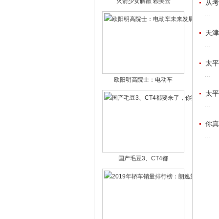
火箭少女解散 赖美云
从考
...
天津
...
太平
...
欧阳明高院士：电动车
太平
...
你真
...
国产毛豆3、CT4都