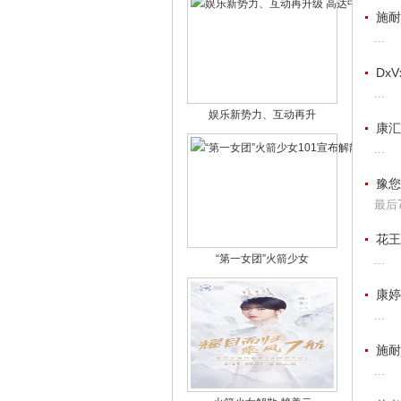
施耐
...
Dx
...
娱乐新势力、互动再升
康汇
...
豫您
最后
花王
“第一女团”火箭少女
...
康婷
...
施耐
...