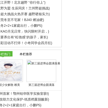
江开野！北京越野 “你行你上”}
以野为盟 生辰同庆！兰州野超挑战}
野超大挑战火热开赛 越野硬核实力}
莞冬至不宅家！BJ40 燃油硬}
冬2+2+1家庭出行，小鹏P5}
「KAO月见日常」快闪限时开启，}
想要养出有“松弛感”的孩子，家长}
精彩活动不打烊！小奇同学会四月狂}
本栏热门
本栏推荐
箭少女解散 赖美
第三届进博会圆满落
州首家！鄂州铂华医学实验室获I}
技助力文化保护-纸质档案脱酸新}
冬2+2+1家庭出行，小鹏P5}