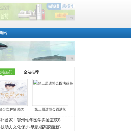
广告
商讯
广告
全站热门
全站推荐
箭少女解散 赖美
第三届进博会圆满落
鄂州首家！鄂州铂华医学实验室获I}
科技助力文化保护-纸质档案脱酸新}