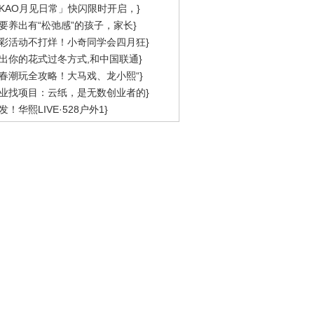
KAO月见日常」快闪限时开启，}
要养出有“松弛感”的孩子，家长}
彩活动不打烊！小奇同学会四月狂}
出你的花式过冬方式,和中国联通}
春潮玩全攻略！大马戏、龙小熙“}
业找项目：云纸，是无数创业者的}
发！华熙LIVE·528户外1}