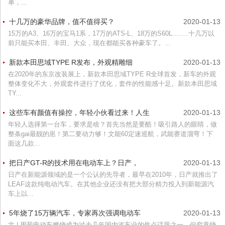
单，...
十几万的豪华品牌，值不值得买？
2020-01-13
15万的A3、16万的宝马1系，17万的ATS-L、18万的S60L........十几万以
前只能买本田、丰田、大众，现在都能买各种豪车了。...
新款本田思域TYPE R发布，外观精雕细
2020-01-13
在2020年的东京改装展上，新款本田思域TYPE R全球首发，新车的外观
整体变化不大，外观套件进行了优化，套件的性能感十足。新款本田思域
TY...
这些车有颜值有操控，年轻小伙看过来！人生
2020-01-13
年轻人选择第一台车，要求是啥？首先当然是要酷！吸引路人的眼睛，做
整条gai最靓的崽！第二要动力够！文能60定速巡航，武能赛道溜弯！下
面这几款...
把日产GT-R的技术用在电动车上？日产，
2020-01-13
日产在新能源领域的是一个公认的先导者，最早在2010年，日产就推出了
LEAF这款纯电动汽车。在其他企业还没有把大部分精力投入到新能源汽
车上以...
5年烧了15万辆汽车，专家再次强调电动车
2020-01-13
文 | 周菊电动车燃烧成为过去几年国内汽车业的焦点话题之一，但究竟烧