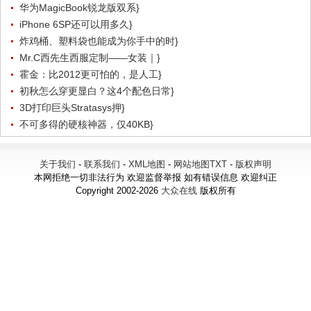
华为MagicBook锐龙版双系}
iPhone 6SP还可以用多久}
炸鸡桶、塑料袋也能成为你手中的时}
Mr.C西先生西服定制——女装｜}
霍金：比2012更可怕的，是人工}
初秋怎么穿更显白？这4个配色日常}
3D打印巨头Stratasys押}
不可多得的硬核神器，仅40KB}
关于我们
-
联系我们
-
XML地图
-
网站地图
TXT
-
版权声明
本网拒绝一切非法行为 欢迎监督举报 如有错误信息 欢迎纠正
Copyright 2002-2026
大众在线
版权所有