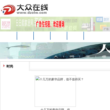
广告
首页
资讯
财经
科技
娱乐
汽车
家居
企业
游戏
美食
商讯
时尚
十几万的豪华品牌，值