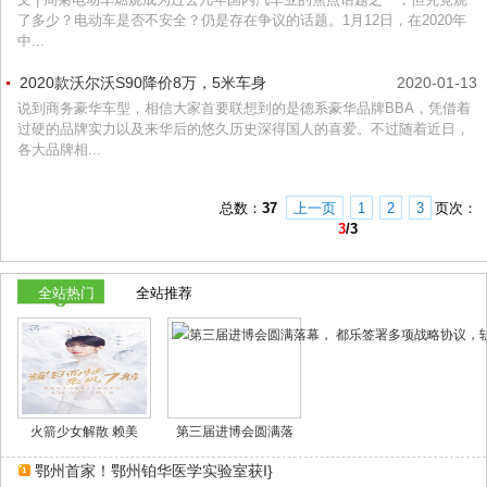
了多少？电动车是否不安全？仍是存在争议的话题。1月12日，在2020年
中...
2020款沃尔沃S90降价8万，5米车身
2020-01-13
说到商务豪华车型，相信大家首要联想到的是德系豪华品牌BBA，凭借着
过硬的品牌实力以及来华后的悠久历史深得国人的喜爱。不过随着近日，
各大品牌相...
总数：
37
上一页
1
2
3
页次：
3
/3
全站热门
全站推荐
火箭少女解散 赖美
第三届进博会圆满落
鄂州首家！鄂州铂华医学实验室获I}