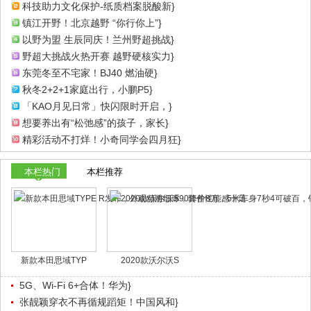
科技助力文化保护-纸质档案脱酸新}
镇江开野！北京越野 “你行你上”}
以野为盟 生辰同庆！兰州野超挑战}
野超大挑战火热开赛 越野硬核实力}
东莞冬至不宅家！BJ40 燃油硬}
秋冬2+2+1家庭出行，小鹏P5}
「KAO月见日常」快闪限时开启，}
想要养出有“松弛感”的孩子，家长}
精彩活动不打烊！小奇同学会四月狂}
本栏热门
本栏推荐
新款本田思域TYP
2020款沃尔沃S
5G、Wi-Fi 6+合体！华为}
张靓颖穿衣不再循规蹈矩！中国风和}