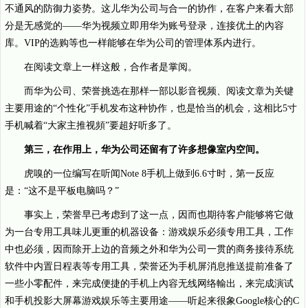
不通风的防御力姿势。这儿华为公司与合一的协作，在客户来看大部
分是无感觉的——华为视频立即用华为账号登录，连接优土的內容
库。VIP的选购等也一样能够在华为公司的管理体系内进行。
在阅读文章上一样这般，合作者是掌阅。
而华为公司、荣誉挑选在那样一部以影音视频、阅读文章为关键
主要用途的“个性化”手机发布这种协作，也是恰当的机会，这相比5寸
手机喊着“大家主推视頻”要超好听多了。
第三，在作用上，华为公司还留有了许多想像室内空间。
虎嗅的一位编写在听闻Note 8手机上做到6.6寸时，第一反应
是：“这不是平板电脑吗？”
事实上，荣誉早已考虑到了这一点，因而也期待客户能够将它做
为一台专用工具味儿更重的机器设备：游戏娱乐必须专用工具，工作
中也必须，因而除开上边的音频之外和华为公司一贯的商务接待系统
软件中内置日程表等专用工具，荣誉还为手机屏消息推送提前准备了
一些小零配件，来完成便捷的手机上內容无线网络輸出，来完成演试
和手机投影大屏幕游戏娱乐等主要用途——听起来很象Google核心的C