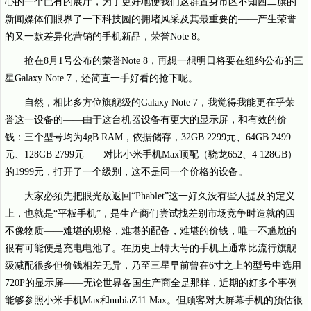
心的一个已有的展厅，为了更好地使我们这群置身市区不知西二旗的
新闻媒体们眼界了一下科技园的拥堵风采及其最重要的——产生荣誉
的又一款差异化营销的手机新品，荣誉Note 8。
抢在8月1号公布的荣誉Note 8，再想一想明日将要在纽约公布的三
星Galaxy Note 7，还简直一手好看的抢下呢。
自然，相比多方位旗舰级的Galaxy Note 7，我觉得我能更在乎荣
誉这一设备的——由于这台机器设备有更大的显示屏，和有效的价
钱：三个型号均为4gB RAM，依据储存，32GB 2299元、64GB 2499
元、128GB 2799元——对比小米手机Max顶配（骁龙652、4 128GB）
的1999元，打开了一个级别，这不是同一个价格的设备。
大家必须先把眼光放返回“Phablet”这一好久没有些人提及的定义
上，也就是“平板手机”，是生产商们尝试找差别市场竞争时造就的四
不像物质——难堪的规格，难堪的配备，难堪的价钱，唯一不尴尬的
很有可能便是充电电池了。在历史上特大号的手机上通常比流行旗舰
级减配很多但价钱相差无异，乃至三星早前曾在6寸之上的型号中选用
720P的显示屏——无论世界各国生产商全是那样，近期的好多个事例
能够参照小米手机Max和nubiaZ11 Max。但顾客对大屏幕手机的预估很