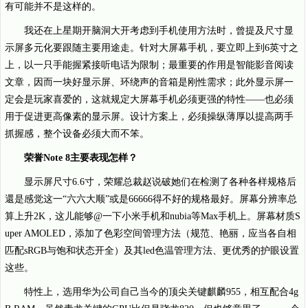
有可能并不是这样的。
我还在上星期开脑洞大开考虑到手机使用方法时，曾提及尺寸显
示屏多元化要跟随主要用途走。针对大屏幕手机，要立即上到6英寸之
上，以一只手能握紧接听电话为限制；最重要的作用是智能影音阅读
文章，因而一块好显示屏、环绕声的音箱是刚性需求；此外显示屏一
定会是玩家喜爱的，这就规定大屏幕手机必须更强的特性——也必须
用于促进更高像素的显示屏。设计方案上，必须操纵薄厚以提高两手
抓握感，整个设备必须大而不笨。
荣誉Note 8主要表现怎样？
显示屏尺寸6.6寸，荣耀总裁赵说破她们在检测了各种各样规格后
還是感觉这一“六六大顺”或是66666得不好的规格最好。屏幕分辨率总
算上升2K，这儿能够@一下小米手机和nubia等Max手机上。屏幕材质S
uper AMOLED，添加了色彩空间管理方法（规范、艳丽，应当各自相
匹配sRGB与饱和状态开全）及其led色温管理方法、更优秀的护眼设置
这些。
特性上，选用华为公司自己当今的顶尖关键麒麟955，相互配合4g