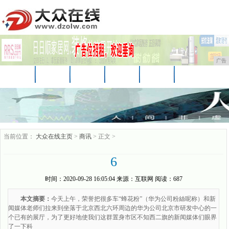
广告
首页
资讯
财经
科技
娱乐
汽车
家居
企业
游戏
美食
商讯
当前位置：
大众在线主页
>
商讯
> 正文 >
6
时间：
2020-09-28 16:05:04
来源：
互联网
阅读：687
本文摘要：
今天上午，荣誉把很多车“蜂花粉”（华为公司粉絲呢称）和新
闻媒体老师们拉来到坐落于北京西北六环周边的华为公司北京市研发中心的一
个已有的展厅，为了更好地使我们这群置身市区不知西二旗的新闻媒体们眼界
了一下科