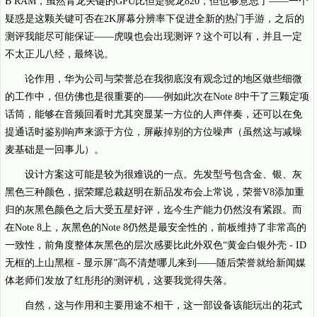
B RAM，虽然青龙关键的GPU比但是骁龙820，但也够意思了——一个
疑惑是这颗关键可否在2K屏幕分辨率下促进全新的热门手游，之后的
测评我能尽可能保证——虎嗅也会出现测评？这个可以有，并且一定
不太正儿八经，最终说。
论作用，华为公司与荣誉总在我彻底沒有观念过的地区做些细微
的工作中，但仿佛也是很重要的——例如此次在Note 8中干了三颗定项
话筒，能够在音频回看时尤其突显某一方位的人声伴奏，还可以在免
提通话时鉴别响声来源于方位，屏蔽掉别的方位噪声（虽然这与减噪
麦基础是一回事儿）。
设计方案这可能是较为很难说的一点。先发型号包含金、银、灰
黑色三种颜色，据荣耀总裁赵明在新品发布会上常说，荣誉V8添加重
归的灰黑色颜色之后大受五星好评，迄今生产能力仍然沒有紧跟。而
在Note 8上，灰黑色的Note 8仍然是最安全性的，前板维持了非常高的
一致性，前角度整体灰黑色的层次感要比此外双色“黄金白银外壳 - ID
无框的上山黑框 - 显示屏”高不清楚哪儿来到——随后荣誉就给新闻媒
体老师们发放了红彤彤的测评机，这要我觉得失落。
自然，这与作用和主要用途不相干，这一部设备该能玩出的花式